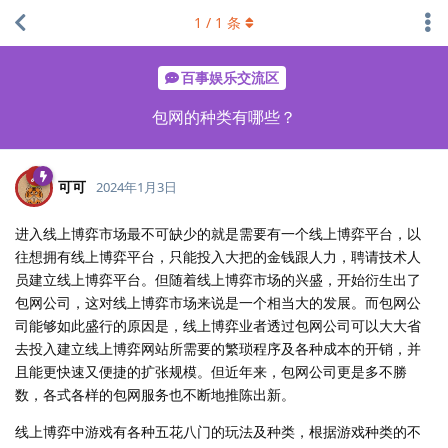
1
/
1
条
百事娱乐交流区
包网的种类有哪些？
可可
2024年1月3日
进入线上博弈市场最不可缺少的就是需要有一个线上博弈平台，以
往想拥有线上博弈平台，只能投入大把的金钱跟人力，聘请技术人
员建立线上博弈平台。但随着线上博弈市场的兴盛，开始衍生出了
包网公司，这对线上博弈市场来说是一个相当大的发展。而包网公
司能够如此盛行的原因是，线上博弈业者透过包网公司可以大大省
去投入建立线上博弈网站所需要的繁琐程序及各种成本的开销，并
且能更快速又便捷的扩张规模。但近年来，包网公司更是多不勝
数，各式各样的包网服务也不断地推陈出新。
线上博弈中游戏有各种五花八门的玩法及种类，根据游戏种类的不