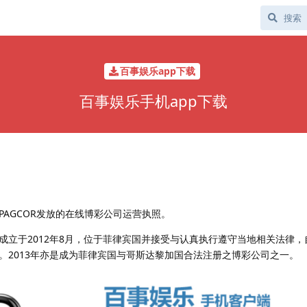
百事娱乐app下载
百事娱乐手机app下载
AGCOR发放的在线博彩公司运营执照。
成立于2012年8月，位于菲律宾国并接受与认真执行遵守当地相关法律，
。2013年亦是成为菲律宾国与哥斯达黎加国合法注册之博彩公司之一。