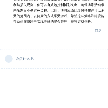
利与损失规则，你可以有效地控制博彩支出，确保博彩活动带
来乐趣而不是财务负担。记住，博彩应该始终保持在你可以承
受的范围内，以健康的方式享受游戏。希望这些策略和建议能
帮助你在博彩中实现更好的资金管理，提升游戏体验。
回复
说点什么吧...