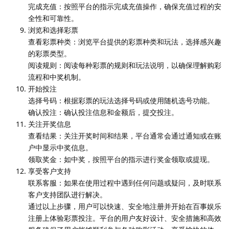
完成充值：按照平台的指示完成充值操作，确保充值过程的安
全性和可靠性。
浏览和选择彩票
查看彩票种类：浏览平台提供的彩票种类和玩法，选择感兴趣
的彩票类型。
阅读规则：阅读每种彩票的规则和玩法说明，以确保理解购彩
流程和中奖机制。
开始投注
选择号码：根据彩票的玩法选择号码或使用随机选号功能。
确认投注：确认投注信息和金额后，提交投注。
关注开奖信息
查看结果：关注开奖时间和结果，平台通常会通过通知或在账
户中显示中奖信息。
领取奖金：如中奖，按照平台的指示进行奖金领取或提现。
享受客户支持
联系客服：如果在使用过程中遇到任何问题或疑问，及时联系
客户支持团队进行解决。
通过以上步骤，用户可以快速、安全地注册并开始在百事娱乐
注册上体验彩票投注。平台的用户友好设计、安全措施和高效