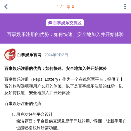
1
/
1
条
百事娱乐交流区
百事娱乐注册的优势：如何快速、安全地加入并开始体验
百事娱乐官网
2024年9月8日
百事娱乐注册的优势：如何快速、安全地加入并开始体验
百事娱乐注册（Pepsi Lottery）作为一个在线彩票平台，提供了丰
富的购彩选项和用户友好的体验。以下是百事娱乐注册的优势，以
及如何快速、安全地加入并开始体验：
百事娱乐注册的优势
用户友好的平台设计
简洁界面：平台提供直观且易于导航的用户界面，让新手用户
也能轻松找到所需功能。