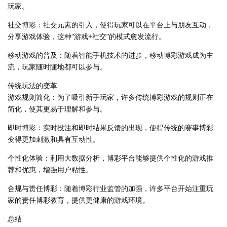
玩家。
社交博彩：社交元素的引入，使得玩家可以在平台上与朋友互动，
分享游戏体验，这种“游戏+社交”的模式愈发流行。
移动游戏的普及：随着智能手机技术的进步，移动博彩游戏成为主
流，玩家随时随地都可以参与。
传统玩法的变革
游戏规则简化：为了吸引新手玩家，许多传统博彩游戏的规则正在
简化，使其更易于理解和参与。
即时博彩：实时投注和即时结果反馈的出现，使得传统的赛事博彩
变得更加刺激和具有互动性。
个性化体验：利用大数据分析，博彩平台能够提供个性化的游戏推
荐和优惠，增强用户粘性。
合规与责任博彩：随着博彩行业监管的加强，许多平台开始注重玩
家的责任博彩教育，提供更健康的游戏环境。
总结