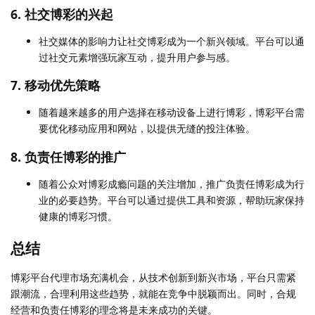
6.
社交博彩的兴起
社交媒体的影响力让社交博彩成为一个新兴领域。平台可以通
过社交元素增强玩家互动，提升用户参与感。
7.
移动优先策略
随着越来越多的用户选择在移动设备上进行博彩，博彩平台需
要优化移动应用和网站，以提供无缝的投注体验。
8.
负责任博彩的推广
随着公众对博彩成瘾问题的关注增加，推广负责任博彩成为行
业的必要趋势。平台可以通过提供工具和资源，帮助玩家保持
健康的博彩习惯。
总结
博彩平台代理市场充满机会，从技术创新到新兴市场，平台只需紧
跟潮流，合理利用这些趋势，就能在竞争中脱颖而出。同时，合规
经营和负责任博彩的理念将是未来成功的关键。