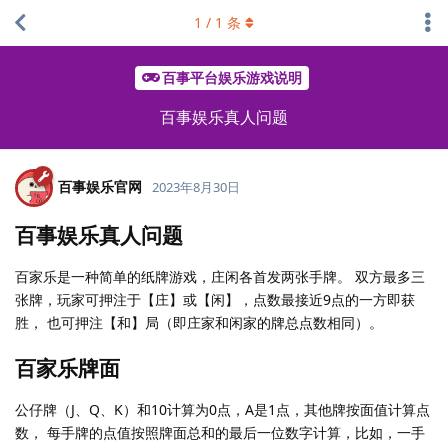
1
/
1
条
百事平台娱乐游戏说明
百事娱乐真人问题
百事娱乐官网
2023年8月30日
百事娱乐真人问题
百家乐是一种简单的纸牌游戏，庄闲各首发两张手牌。 双方最多三
张牌，玩家可押注于【庄】或【闲】，点数最接近9点的一方即获
胜， 也可押注【和】局（即庄家和闲家的牌总点数相同）。
百家乐牌面
公仔牌（J、Q、K）和10计算为0点，A是1点，其他牌按面值计算点
数， 每手牌的点值按照牌面总和的最后一位数字计算，比如，一手