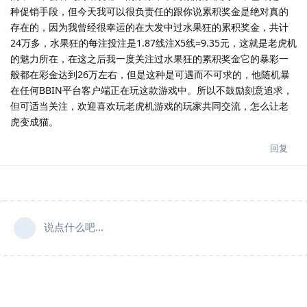
种促销手段，但今天我可以很负责任的跟你说累积奖金是绝对真的
存在的，因为我曾经很幸运的在大发中过水果狂的累积奖金，共计
24万多，水果狂的每注投注是1.87线注X5线=9.35元，这就是老虎机
的魅力所在，在这之后我一度关注过水果狂的累积奖金它的暴彩一
般都在彩金达到26万左右，但是这种是可遇而不可求的，他随机暴
在任何BBIN平台客户端正在玩这款游戏中。所以不鼓励刻意追求，
但可适当关注，欢迎喜欢玩老虎机游戏的玩家共同交流，怎么让老
虎变成猫。
回复
说点什么吧...