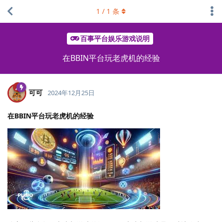
1
/
1
条
百事平台娱乐游戏说明
在BBIN平台玩老虎机的经验
可可
2024年12月25日
在BBIN平台玩老虎机的经验