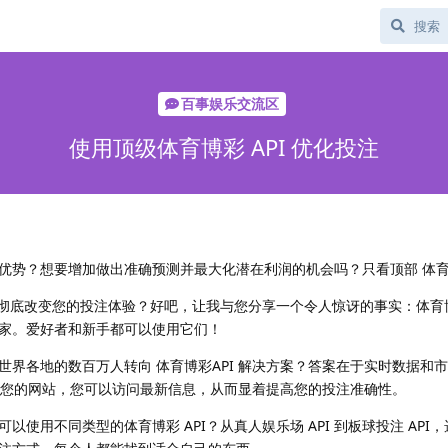
百事娱乐交流区
使用顶级体育博彩 API 优化投注
势？想要增加做出准确预测并最大化潜在利润的机会吗？只看顶部 体育博彩
何彻底改变您的投注体验？好吧，让我与您分享一个令人惊讶的事实：体育博彩
家。爱好者和新手都可以使用它们！
界各地的数百万人转向 体育博彩API 解决方案？答案在于实时数据和
进入您的网站，您可以访问最新信息，从而显着提高您的投注准确性。
使用不同类型的体育博彩 API？从真人娱乐场 API 到板球投注 API