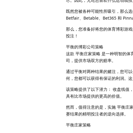
尽。因此，无论您喜欢什么运动或投
既然您被各种可能性所吸引，那么选择
Betfair、Betable、Bet365 和 Pinn
那么，您准备好将您的体育博彩游戏提
投注！
平衡的博彩公司策略
这款 平衡庄家策略 是一种明智的体育
司，提供市场双方的赔率。
通过平衡对两种结果的赌注，您可以
何，您都可以获得有保证的利润。这
该策略提供了以下潜力： 收盘线值
具有比市场提供的更高的价值。
然而，值得注意的是，实施 平衡庄
赛结果的精明投注者的逆向选择。
平衡庄家策略