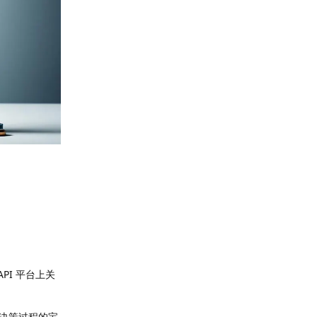
PI 平台上关
决策过程的宝