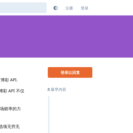
注册
登录
登录以回复
 API.
最早内容
 API 不仅
市场赔率的力
，选项无穷无