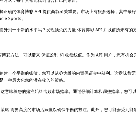
注方式，每个人都能找到适合自己的东西。
正确的体育博彩 API 提供商就至关重要。市场上有很多选择，其中最
acle Sports。
升到一个新的水平吗？发现顶尖的力量 体育博彩 API 并以前所未有的
博彩方法，可以带来 保证盈利 和 收盘线值。作为 API 用户，您有机会
创建一个平衡的账簿，您可以从称为维的内置保证金中获利。这意味着无
是一种最大化您的潜在收入的策略。
，这意味着您的赌注始终击败市场赔率。通过仔细计算和调整赔率，您可
家策略 需要高度的市场活跃度以确保平衡的投注。此外，您可能会受到能