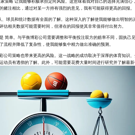
庄家策略 让我能够积极承担定向风险。这意味着我对自己的选择充满信心
的赌注相比，通过对某一方持有强烈的意见，我有可能获得更高的回报。
球队、球员和统计数据有全面的了解。这种深入的了解使我能够做出明智的
评估相关数据可能需要时间，但潜在的回报使其非常值得付出努力。
是 简单。与平衡博彩公司需要调整和平衡投注双方的赔率不同，固执己
了流程并降低了复杂性，使我能够集中精力做出准确的预测。
彩公司策略也带来更高的风险。这一战略的成功取决于深厚的体育知识、
运动员有透彻的了解。此外，可能需要花费大量时间进行研究并了解最新