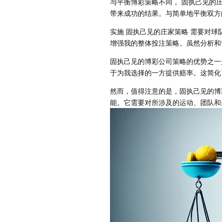
与平衡博彩策略不同， 固执己见的
带来成功的结果。与简单地平衡双方
实施 固执己见的庄家策略 需要对
增强我的整体投注策略。虽然分析和
固执己见的博彩公司策略的优势之一
于为我选择的一方提供赔率。这简化
然而，值得注意的是，固执己见的博
能。它需要对所涉及的运动、团队和