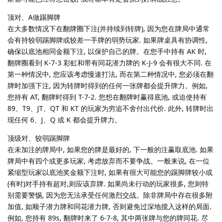
顶对、A做踢脚牌
在大多数情况下在翻牌圈下注(并持续到转牌), 因为您在牌局中通常
会有持较弱踢脚牌或较差一手牌的弱势玩家. 如果牌桌具有协调性,
确保以底池相同金额下注, 以保护自己的牌。在您手中持有 AK 时,
翻牌圈看到 K-7-3 彩虹和带有同花潜力牌的 K-J-9 会有很大不同. 在
第一种情况中, 您应该考虑慢速打法, 而在第二种情况中, 您必须在翻
牌时加强下注, 因为转牌时得到的任何一张牌都会提升牌力。例如,
您持有 AT, 翻牌时得到 T-7-2. 您想在翻牌时赢得底池, 或迫使持有
89、T9、JT、QT 和 KT 的玩家为穷追不舍付出代价. 此外, 转牌时出
现任何 6、J、Q 或 K 都会提升牌力。
顶级对、较弱踢脚牌
在未加注的牌局中, 如果您的牌是最好的, 下一般的注赢取底池. 如果
牌局中有四个或更多玩家, 考虑放弃而不要争战。一般来说, 在一位
紧缩型玩家以底池奖金额下注时, 如果有很大可能您的踢脚牌较小或
(有时)对手持有超对,则应该弃牌. 如果尚未行动的玩家很多, 您则特
别需要警惕, 因为您无法承受任何激烈交战。除非牌局中存在很多附
加值, 如顺子潜力牌和同花潜力牌, 否则避免过深地搅入这样的局面.
例如, 您持有 89s, 翻牌时来了 6-7-8, 其中两张牌与您的牌同花. 尽