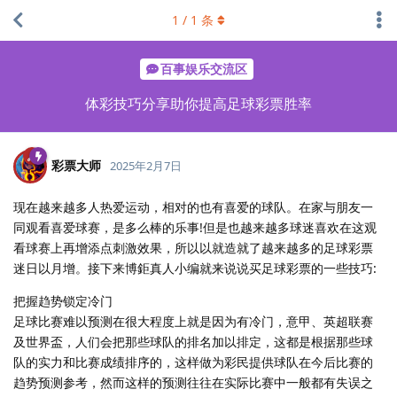
1
/
1
条
百事娱乐交流区
体彩技巧分享助你提高足球彩票胜率
彩票大师
2025年2月7日
现在越来越多人热爱运动，相对的也有喜爱的球队。在家与朋友一
同观看喜爱球赛，是多么棒的乐事!但是也越来越多球迷喜欢在这观
看球赛上再增添点刺激效果，所以以就造就了越来越多的足球彩票
迷日以月增。接下来博鉅真人小编就来说说买足球彩票的一些技巧:
把握趋势锁定冷门
足球比赛难以预测在很大程度上就是因为有冷门，意甲、英超联赛
及世界盃，人们会把那些球队的排名加以排定，这都是根据那些球
队的实力和比赛成绩排序的，这样做为彩民提供球队在今后比赛的
趋势预测参考，然而这样的预测往往在实际比赛中一般都有失误之