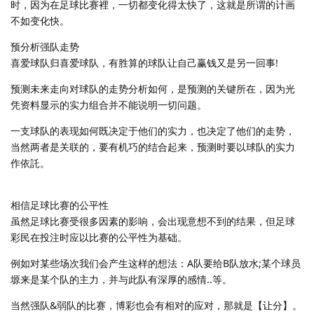
时，因为在足球比赛裡，一切都变化得太快了，这就是所谓的计画
不如变化快。
预分析强队走势
喜爱球队归喜爱球队，有胜算的球队让自己赢钱又是另一回事!
预测未来走向对球队的走势分析如何，是预测的关键所在，因为光
凭资料显示的实力组合并不能说明一切问题。
一支球队的表现如何既决定于他们的实力，也决定了他们的走势，
当然两者是关联的，要有机巧的结合起来，预测时要以球队的实力
作依託。
相信足球比赛的公平性
虽然足球比赛受很多因素的影响，会出现意想不到的结果，但足球
彩民在投注时应以比赛的公平性为基础。
例如对某些场次我们会产生这样的想法：A队要给B队放水;某个球员
塬来是某个队的主力，并与此队有深厚的感情..等。
当然强队&弱队的比赛，博彩也会有相对的应对，那就是【让分】。