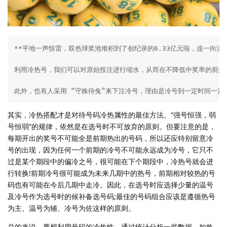
**平地一声惊雷，双色球奖池堆积到了创纪录的6.33亿元啦，连一向
利用冷热号，我们可以对原始投注进行缩水，从而在不降低中奖率的前提下
此外，也有人采用 “守株待兔”来下注冷号，理由是冷号到一定时间一
其实，冷热搭配才是对待号码冷热属性的最佳方法。“强号恒强，弱
号恒弱”的规律，依然是在选号时不可放弃的原则。但要注意的是，
每期开出的奖号不可能全是前期热出的号码，所以还应特别留意冷
号的出现，因为任何一个前期的冷号不可能永远成为冷号，它只不
过是某个期段中的偏冷之号，很可能在下个期段中，冷热号就会进
行转换!前期冷号很可能成为未来几期中的热号，前期相对较热的号
码也有可能在今后几期中走冷。因此，在选号时应选择少量的温号
及冷号作为选号时的候补备选号码;最佳的号码组合应该是遵循热号
为主、温号为辅、冷号为佐这样的原则。
总的来说，要想利用号码的冷热性，通过统计分析一些数据，如热