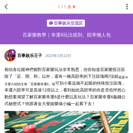
1
/
1
条
百事娱乐交流区
百家樂教學｜幸運6玩法規則、賠率懶人包
百事娱乐王子
2025年3月22日
相信各位賭神們都對百家樂玩法非常熟悉，但你知道百家樂投注區
除了「莊、閒、和」以外，還有一種高賠率的下注區塊嗎?沒錯
就是今
可別小看這個不起眼的特殊投注區塊，
天要介紹的主角「百家樂幸運6」啦
幸運六賠率可是高達12倍以上，看到如此高賠率的你是否也怦然心
動想要渴望了解百家樂幸運6是什麼以及玩法？百家樂幸運6贏錢公
式秘密式？快跟著金大發娛樂城小編一起看下去 !