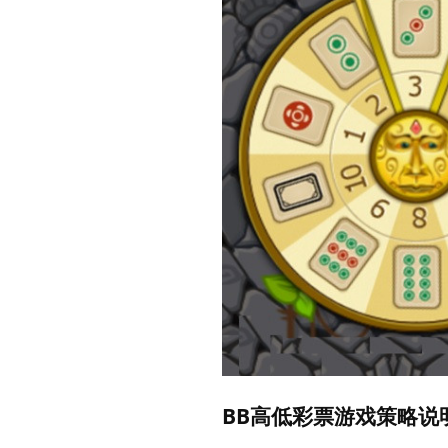
BB高低彩票游戏策略说