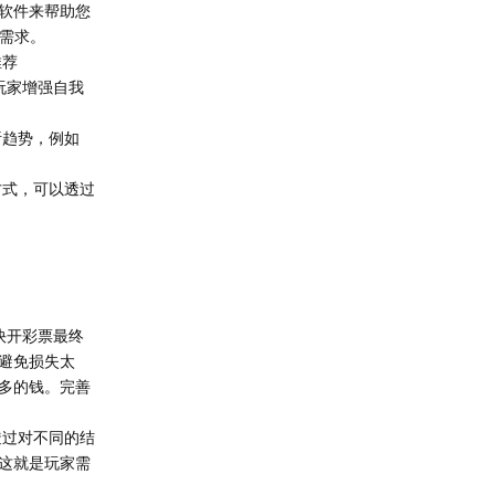
软件来帮助您
理需求。
推荐
戏玩家增强自我
析趋势，例如
方式，可以透过
快开彩票最终
避免损失太
多的钱。完善
透过对不同的结
这就是玩家需