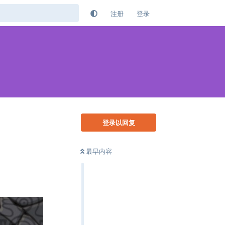
注册
登录
登录以回复
最早内容