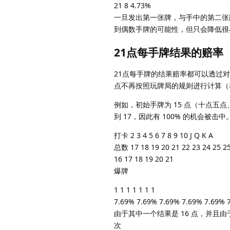
21 8 4.73%
一旦发出第一张牌，与手中的第二张
到偶数手牌的可能性，但只会降低很
21点每手牌结果的赔率
21点每手牌的结果赔率都可以透过
点不再按照玩牌局的规则进行计算（
例如，初始手牌为 15 点（十点五
到 17，因此有 100% 的机会被击中
打卡 2 3 4 5 6 7 8 9 10 J Q K A
总数 17 18 19 20 21 22 23 24 25 25
16 17 18 19 20 21
爆牌
1 1 1 1 1 1 1
7.69% 7.69% 7.69% 7.69% 7.69% 
由于其中一个结果是 16 点，并且由
次