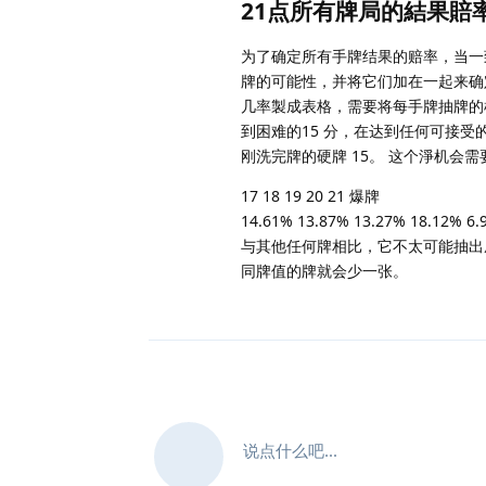
21点所有牌局的結果賠
为了确定所有手牌结果的赔率，当一
牌的可能性，并将它们加在一起来确
几率製成表格，需要将每手牌抽牌的机
到困难的15 分，在达到任何可接受的总
刚洗完牌的硬牌 15。 这个淨机
17 18 19 20 21 爆牌
14.61% 13.87% 13.27% 18.12% 6.
与其他任何牌相比，它不太可能抽出
同牌值的牌就会少一张。
说点什么吧...