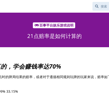
百事平台娱乐游戏说明
21点赔率是如何计算的
算的，学会赚钱率达70%
7 点时的牌局结果的赔率，或者对于遵循相同规则玩牌的玩家来说，赔率如
99% 33.15%