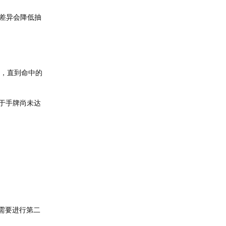
差异会降低抽
算，直到命中的
由于手牌尚未达
会需要进行第二