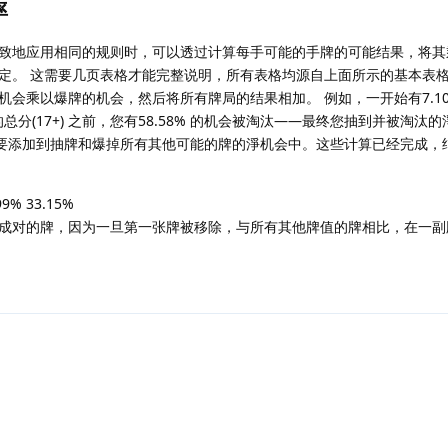
率
致地应用相同的规则时，可以透过计算每手可能的手牌的可能结果，将其
定。 这需要几页表格才能完整说明，所有表格均源自上面所示的基本表
会乘以爆牌的机会，然后将所有牌局的结果相加。 例如，一开始有7.10
分(17+) 之前，您有58.58% 的机会被淘汰——最终您抽到并被淘汰的淨
会需要添加到抽牌和爆掉所有其他可能的牌的淨机会中。这些计算已经完成，
99% 33.15%
成对的牌，因为一旦第一张牌被移除，与所有其他牌值的牌相比，在一副