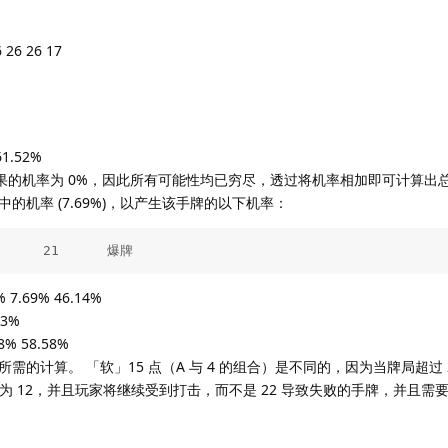
 26 26 17
61.52%
结果的机率为 0%，因此所有可能性均已穷尽，透过将机率相加即可计算出
机率 (7.69%)，以产生该手牌的以下机率：
17	18	19	20	21	爆牌
 7.69% 46.14%
73%
28% 58.58%
的计算。 「软」15 点（A 与 4 的组合）是不同的，因为当牌局超过 
復为 12，并且玩家将继续受到打击，而不是 22 导致失败的手牌，并且需