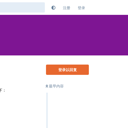
注册
登录
登录以回复
最早内容
下：