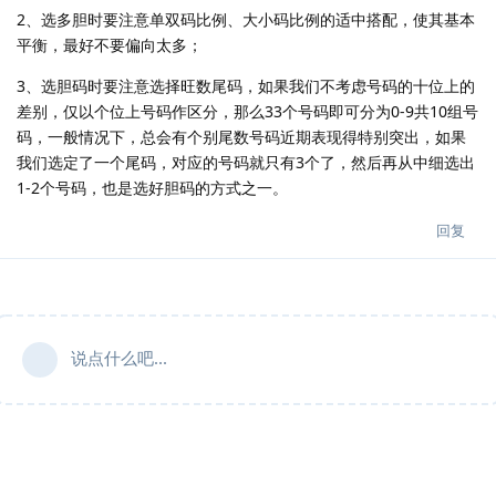
2、选多胆时要注意单双码比例、大小码比例的适中搭配，使其基本
平衡，最好不要偏向太多；
3、选胆码时要注意选择旺数尾码，如果我们不考虑号码的十位上的
差别，仅以个位上号码作区分，那么33个号码即可分为0-9共10组号
码，一般情况下，总会有个别尾数号码近期表现得特别突出，如果
我们选定了一个尾码，对应的号码就只有3个了，然后再从中细选出
1-2个号码，也是选好胆码的方式之一。
回复
说点什么吧...