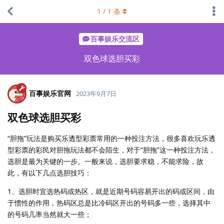
1
/
1
条
百事娱乐交流区
双色球选胆买彩
百事娱乐官网
2023年9月7日
双色球选胆买彩
“胆拖”玩法是购买乐透型彩票常用的一种投注方法，很多喜欢玩乐透
型彩票的彩民对胆拖玩法都不会陌生，对于“胆拖”这一种投注方法，
选胆是最为关键的一步。一般来说，选胆要求稳，不能求险，故
此，有以下几点选胆技巧：
1、选胆时宜选热码或热区，就是近期号码容易开出的码或区间，由
于惯性的作用，热码区总是比冷码区开出的号码多一些，选择其中
的号码几率当然就大一些；