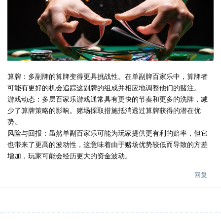
算牌：多副牌的算牌变得更具挑战性。在单副牌百家乐中，算牌者
可能有更好的机会追踪这副牌的组成并相应地调整他们的赌注。
游戏动态：多层百家乐游戏通常具有更快的节奏和更多的洗牌，减
少了算牌策略的影响。赌场採取措施抵消透过算牌获得的潜在优
势。
风险与回报：虽然单副百家乐可能为玩家提供更有利的赔率，但它
也带来了更高的波动性，这意味着由于赌场优势较低而导致的方差
增加，玩家可能会经历更大的资金波动。
回复