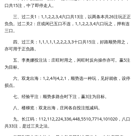
口共15注，中了即停走人。
三、过二关1：1,1,2,2,3,4六口共13注，以两条本共26注玩正正
负负。过二关2：庄或闲已五口不连，1,1,2,2,3,4六口玩之，押有连
三口。
四、过三关：1,1,1,1,1,2,2,2,3,3十口共15注，好路顺势用之，
亦可用于正负路。
五、李奥娜投注法：庄旺时用之，闲旺时反向操作亦可。赢5注
为目标。
六、双龙出海：1,2,4与4,2,1，顺势选一种玩，见好就收，设停
损点。
七、经验平注：顺势多路合时下注，赢3注为目标。
八、楼梯览：双龙出海，庄闲各自投注抵减码。
九、长江码：112,112,224,336,448,5510,7714,101020，八口
共33注，是过三关之法。