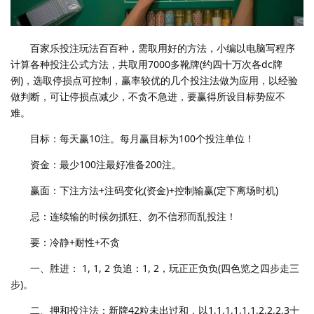
百家乐投注玩法百百种，需取用好的方法，小编以电脑写程序
计算各种投注公式方法，共取用7000多靴牌(约四十万次各dc牌
例)，选取停损点可控制，赢率较优的几个投注法做为应用，以经验
做判断，可让停损点减少，不贪不急进，要赢得所设目标势应不
难。
目标：每天赢10注。每月赢目标为100个投注单位！
资金：最少100注最好准备200注。
赢面：下注方法+注码变化(资金)+控制输赢(定下离场时机)
忌：连续输的时候勿抓狂、勿不信邪而乱投注！
要：冷静+耐性+不贪
一、胜进： 1, 1, 2 负追：1, 2，玩正正负负(四色览之四步走三
步)。
二、押和投注法：新牌42粒未出过和，以1,1,1,1,1,1,2,2,2,3十