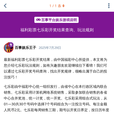
1
/
1
条
百事平台娱乐游戏说明
福利彩票七乐彩开奖结果查询、玩法规则
百事娱乐王子
2025年7月29日
最新福利彩票七乐彩开奖结果，由中国福彩中心所提供，本文将为
您介绍七乐彩玩法规则，如有兴趣朋友欢迎继续往下看唷！我们可
以通过七乐彩开奖号码查询，找出开奖规律，领略出属于自己的投
注技巧！
七乐彩由中福彩中心统一组织发行，由省中心在本行政区域内联合
销售。七乐彩采用计算机网络系统销售，采取参加联合销售的各省
中心合并奖池，统一计奖，统一开奖。七乐彩采用组合式玩法，从
01—30共30个号码中选择7个号码组合为一注投注号码。每注金额
人民币2元。七乐彩每周销售三期，期号以开奖日界定，按日历年度