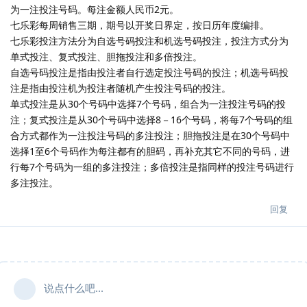
为一注投注号码。每注金额人民币2元。
七乐彩每周销售三期，期号以开奖日界定，按日历年度编排。
七乐彩投注方法分为自选号码投注和机选号码投注，投注方式分为
单式投注、复式投注、胆拖投注和多倍投注。
自选号码投注是指由投注者自行选定投注号码的投注；机选号码投
注是指由投注机为投注者随机产生投注号码的投注。
单式投注是从30个号码中选择7个号码，组合为一注投注号码的投
注；复式投注是从30个号码中选择8－16个号码，将每7个号码的组
合方式都作为一注投注号码的多注投注；胆拖投注是在30个号码中
选择1至6个号码作为每注都有的胆码，再补充其它不同的号码，进
行每7个号码为一组的多注投注；多倍投注是指同样的投注号码进行
多注投注。
回复
说点什么吧...