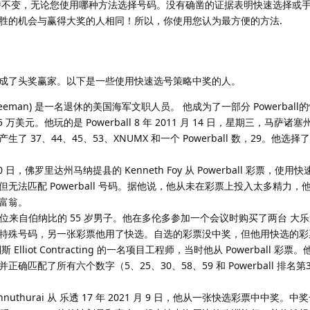
持不变，无论您使用哪种方法选择号码。没有确凿的证据表明快速选择或
胜的机会与赢得大奖的人相同！所以，你使用您认为最方便的方法.
成了头奖赢家。以下是一些使用快速选号策略中奖的人。
 Freeman) 是一名退休的美国海军文职人员。 他成为了一部分 Powerbal
美元。他玩的是 Powerball 8 年 2011 月 14 日，星期三，马萨诸
37、44、45、53、XNUMX 和一个 Powerball 数，29。他选择
0,000 日，佛罗里达州马纳提县的 Kenneth Foy 从 Powerball 彩票，使
无法匹配 Powerball 号码。据他说，他从未在彩票上投入太多精力，
富翁。
ng 是一位来自伯纳比的 55 岁男子。他在多伦多参加一个会议时购买了两台 大乐透6
特殊号码，另一张彩票他用了快选。自选的彩票没中奖，但他用快选的彩
利斯 Elliot Contracting 的一名项目工程师，当时他从 Powerball 彩
匹配了所有六个数字（5、25、30、58、59 和 Powerball 排名第
onnuthurai 从 乐透 17 年 2021 月 9 日，他从一张快选彩票中中奖。中