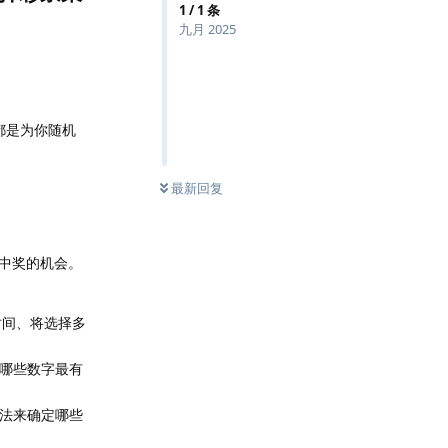
1
/
1
条
九月 2025
都是为你随机
最新回复
中奖的机会。
时间、将选择多
定哪些数字最有
方法来确定哪些