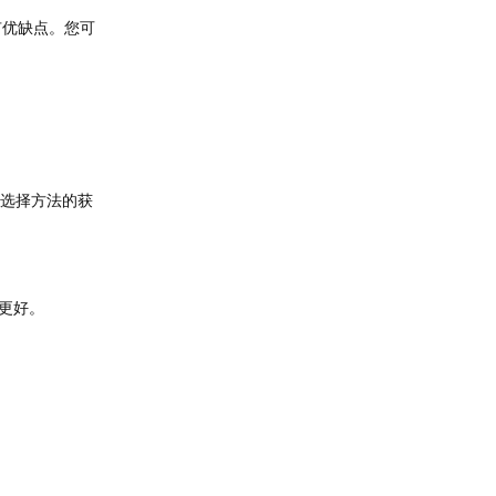
有优缺点。您可
速选择方法的获
更好。
：