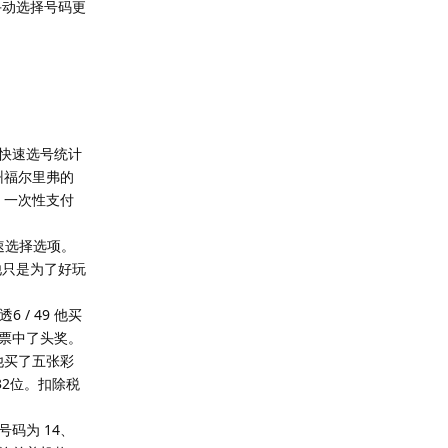
手动选择号码更
l的快速选号统计
塞州福尔里弗的
了 一次性支付
用快速选择选项。
他只是为了好玩
 / 49 他买
票中了头奖。
票。他买了五张彩
32位。扣除税
奖号码为 14、