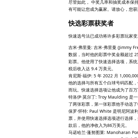
尽管如此， 中奖几率和抽奖成本保
有可能让您成为赢家。请放心，您获
快选彩票获奖者
快速选号法已成功将许多彩票玩家变
吉米·弗里曼: 吉米·弗里曼 (Jimmy
数据，当时他的彩票中奖金额超过 25 万
彩票。他使用了快速选择选项，系统产生了 
税后收入达 9.4 万美元。
肯尼斯·福伊: 5 年 2022 月 1,00
他的选择与所有五个白球号码匹配，但
而玩。快速选择选项让他成为了百万
特洛伊·莫尔丁: Troy Mauldi
了两张彩票，第一张彩票他手动选了
保罗·怀特: Paul White 是明尼阿波
票，并使用快速选择选项进行选择，并正确
款后，他的净收入为86万美元。
马诺哈兰·蓬努图莱: Manoharan P