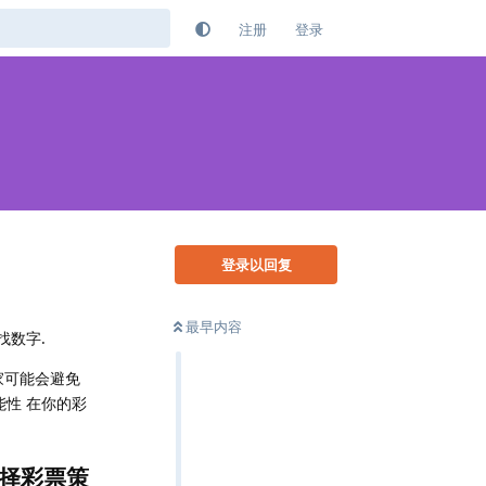
注册
登录
登录以回复
最早内容
找数字.
家可能会避免
性 在你的彩
择彩票策