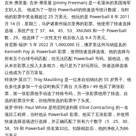
吉米·弗里曼: 吉米·弗里曼 (Jimmy Freeman) 是一名退休的美国海军
文职人员。 他成为了一部分 Powerball的快速选号统计数据，当时
他的彩票中奖金额超过 25 万美元。他玩的是 Powerball 8 年 2011
月 14 日，星期三，马萨诸塞州福尔里弗的彩票。他使用了快速选择
选项，系统产生了 37、44、45、53、XNUMX 和一个 Powerball
数，29。他选择了 一次性支付 税后收入达 9.4 万美元。
肯尼斯·福伊: 5 年 2022 月 1,000,000 日，佛罗里达州马纳提县的
Kenneth Foy 从 Powerball 彩票，使用快速选择选项。他的选择与
所有五个白球号码匹配，但无法匹配 Powerball 号码。据他说，他
从未在彩票上投入太多精力，他只是为了好玩而玩。快速选择选项
让他成为了百万富翁。
特洛伊·莫尔丁: Troy Maulding 是一位来自伯纳比的 55 岁男子。他
在多伦多参加一个会议时购买了两台 大乐透6 / 49 他买了两张彩
票，第一张彩票他手动选了特殊号码，另一张彩票他用了快选。自
选的彩票没中奖，但他用快选的彩票中了头奖。
保罗·怀特: Paul White 是明尼阿波利斯 Elliot Contracting 的一名
项目工程师，当时他从 Powerball 彩票。他买了五张彩票，并使用
快速选择选项进行选择，并正确匹配了所有六个数字（5、25、30、
58、59 和 Powerball 排名第32位。扣除税款后，他的净收入为86
万美元。