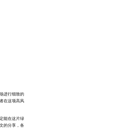
场进行细致的
者在这项高风
定能在这片绿
文的分享，各