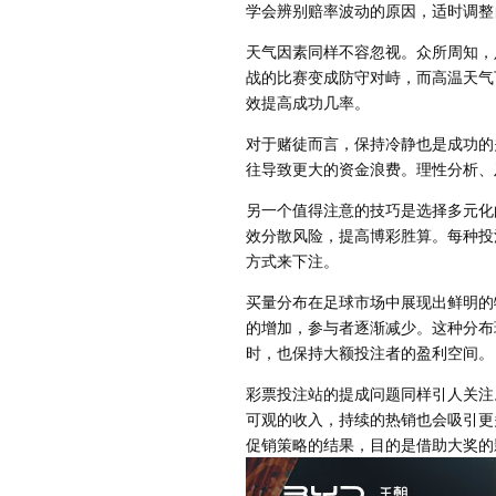
学会辨别赔率波动的原因，适时调整
天气因素同样不容忽视。众所周知，
战的比赛变成防守对峙，而高温天气
效提高成功几率。
对于赌徒而言，保持冷静也是成功的
往导致更大的资金浪费。理性分析、
另一个值得注意的技巧是选择多元化
效分散风险，提高博彩胜算。每种投
方式来下注。
买量分布在足球市场中展现出鲜明的
的增加，参与者逐渐减少。这种分布
时，也保持大额投注者的盈利空间。
彩票投注站的提成问题同样引人关注
可观的收入，持续的热销也会吸引更
促销策略的结果，目的是借助大奖的