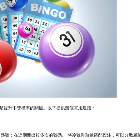
是提升中獎機率的關鍵。以下提供幾個實用建議：
 熱號：在近期開出較多次的號碼。 將冷號與熱號搭配投注，可以分散風