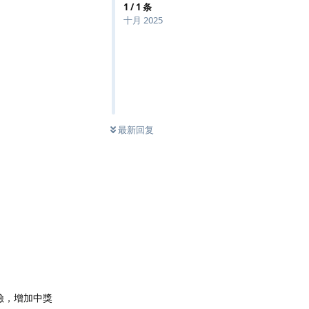
1
/
1
条
十月 2025
最新回复
險，增加中獎