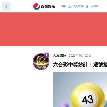
合作联系TG: @cxx008
大发国际
2025年10月29日
六合彩中獎妙計：選號