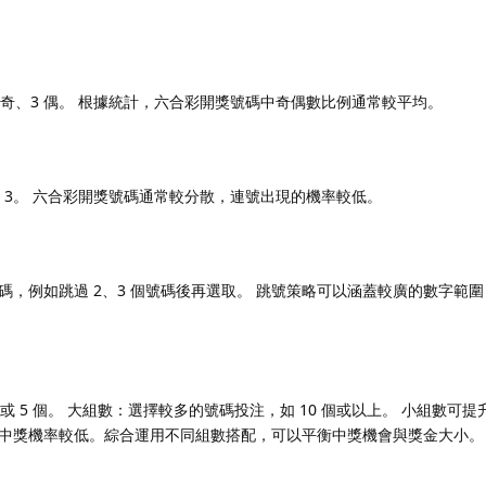
 奇、3 偶。 根據統計，六合彩開獎號碼中奇偶數比例通常較平均。
、3。 六合彩開獎號碼通常較分散，連號出現的機率較低。
，例如跳過 2、3 個號碼後再選取。 跳號策略可以涵蓋較廣的數字範
或 5 個。 大組數：選擇較多的號碼投注，如 10 個或以上。 小組數可
中獎機率較低。綜合運用不同組數搭配，可以平衡中獎機會與獎金大小。