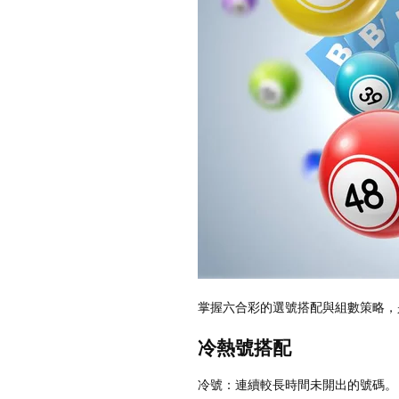
掌握六合彩的選號搭配與組數策略，
冷熱號搭配
冷號：連續較長時間未開出的號碼。