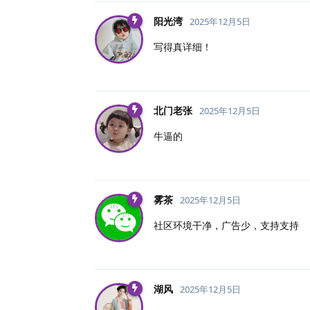
阳光湾
2025年12月5日
写得真详细！
北门老张
2025年12月5日
牛逼的
雾茶
2025年12月5日
社区环境干净，广告少，支持支持
湖风
2025年12月5日