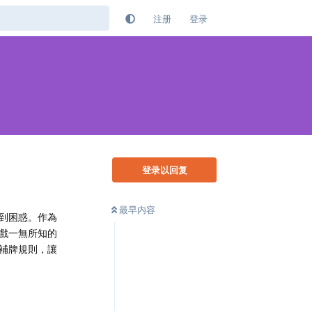
注册
登录
登录以回复
最早内容
到困惑。作為
戲一無所知的
補牌規則，讓