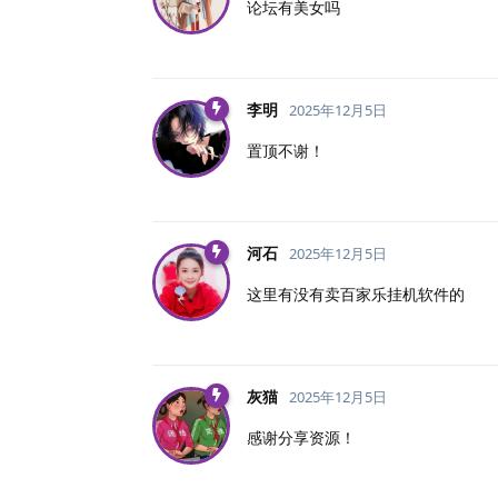
论坛有美女吗
李明
2025年12月5日
置顶不谢！
河石
2025年12月5日
这里有没有卖百家乐挂机软件的
灰猫
2025年12月5日
感谢分享资源！