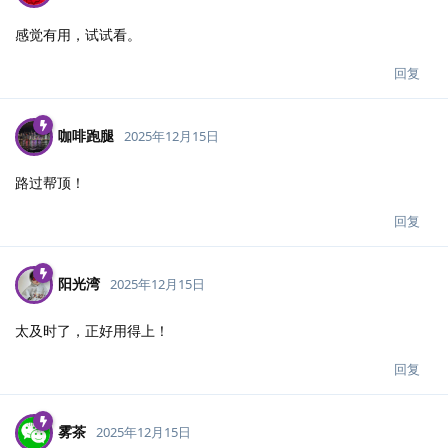
感觉有用，试试看。
回复
咖啡跑腿
2025年12月15日
路过帮顶！
回复
阳光湾
2025年12月15日
太及时了，正好用得上！
回复
雾茶
2025年12月15日