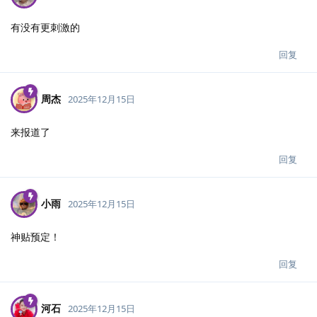
有没有更刺激的
回复
周杰
2025年12月15日
来报道了
回复
小雨
2025年12月15日
神贴预定！
回复
河石
2025年12月15日