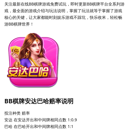
关注最新在线BB棋牌游戏免费试玩，即时更新BB棋牌平台全系列游
戏，最全面的游戏介绍与玩法说明，掌握了玩法就等于掌握了游戏
核心的关键，让大家都能时刻娱乐游戏不踩坑，快乐收米，轻松畅
游BB棋牌世界！
BB棋牌安达巴哈赔率说明
投注种类 赔率
安达 在安达开出和中间牌相同点数 1:0.9
巴哈 在巴哈开出和中间牌相同点数 1:1