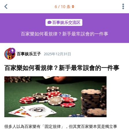
6
/
10
条
百事娱乐交流区
百家樂如何看規律？新手最常誤會的一件事
百事娱乐王子
2025年12月31日
百家樂如何看規律？新手最常誤會的一件事
很多人以為百家樂有「固定規律」，但其實百家樂本質是獨立事