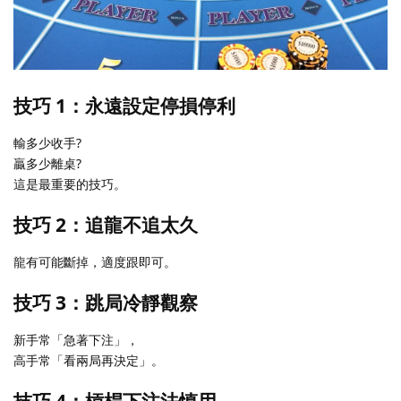
技巧 1：永遠設定停損停利
輸多少收手?
贏多少離桌?
這是最重要的技巧。
技巧 2：追龍不追太久
龍有可能斷掉，適度跟即可。
技巧 3：跳局冷靜觀察
新手常「急著下注」，
高手常「看兩局再決定」。
技巧 4：槓桿下注法慎用