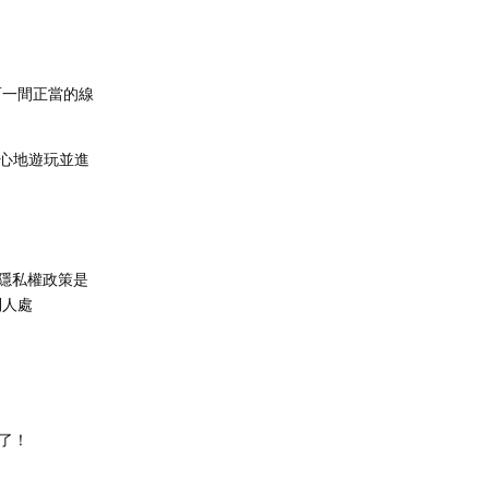
而一間正當的線
心地遊玩並進
的隱私權政策是
到人處
了！