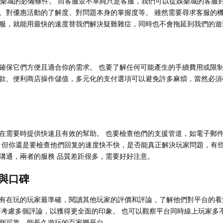
娛樂城的必備條件。 而客服並不單純只是客服，我們可以從娛樂城的客服
、對優惠活動的了解度、對問題本身的掌握度等。 雖然需要尋求客服的
服，就能用最快的速度替我們解決疑難雜症，同時也不會拖延到我們的遊
確保它們方便且適合你的需求。 也要了解任何可能產生的手續費用或限制
款、便利商店操作儲值，多元化的支付選項可以避免許多麻煩，當然必須
在需要時提供快速且有效的幫助。 也要檢查他們的支援管道，如電子郵
客服，但你還是要檢查他們回复的速度快不快，是否能真正解決玩家問題，有
溝通，兩者的服務 品質差距很多，需要好好注意。
與口碑
有在玩的玩家最準確，閱讀其他玩家的評價和評論，了解他們對平台的看
要考慮多個評論，以獲得更全面的印象。 也可以觀察平台同時線上玩家多
個可靠、能長久遊玩的百家樂平台。