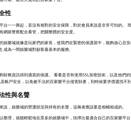
全性
平台一一興起，若沒有相對的安全保障，對於會員來說是非常可怕的。 
有網路警察配合看管，把關整體的安全度。
的娛樂城就像是玩家們的家長，使我們在緊密的保護當中，能夠放心且安
也 成為一間娛樂城對顧客最基本的服務。
和財務資訊得到適當的保護。 看看是否有使用SSL加密技術，以及他們
以及帳戶安全，以免被不法的百家樂平台侵害財產，到時候要求償還找不
法性與名聲
來說，娛樂城的營運狀況與持有的名聲，這兩者應該要是相輔相成的。
以整理，就能輕鬆地在眾多的娛樂城中，抉擇出最適合自己的百家樂平台