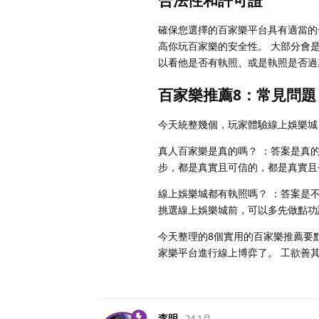
確保您選擇的百家樂平台具有適當的
高你玩百家樂的安全性。 大部分會
以看他是否有執照、或是執照是否過
百家樂推薦8：常見問題
今天統整幾個，玩家體驗線上娛樂城
真人百家樂是真的嗎？ ：答案是真
步，都是真實且可信的，都是真實且
線上娛樂城都有執照嗎？ ：答案是
挑選線上娛樂城前，可以多先做點功
今天整理的8個實用的百家樂推薦要
家樂平台進行線上博弈了。 工欲善
李明
24 1月