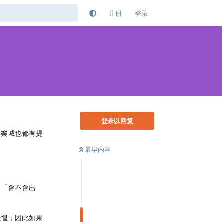
注册
登录
登录以回复
娛樂城也都有提
最早内容
 「會不會出
惶惶；因此如果