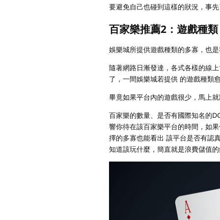
要避免自己也碰到這樣的狀況，事先
百家樂推薦2：遊戲種類
娛樂城所提供遊戲種類的多寡，也是
隨著網路日漸發達，各式各樣的線上
了，一間娛樂城若提供 的遊戲種類
畢竟如果平台內的遊戲很少，馬上就
百家樂的數量、是否有國際知名的DG
響你待在該百家樂平台的時間，如果
擇的多寡也能看出 該平台是否有認
知道該玩什麼，簡直就是浪費儲值的