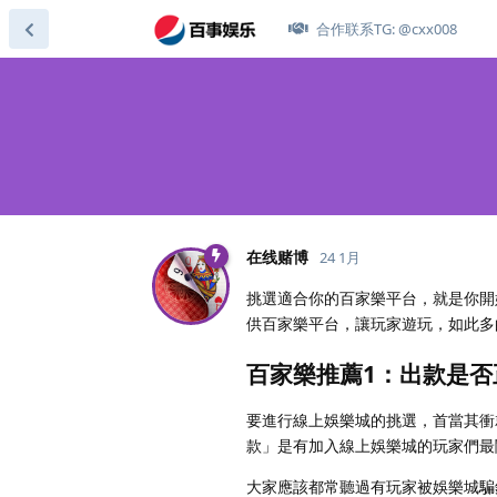
合作联系TG: @cxx008
在线赌博
24 1月
挑選適合你的百家樂平台，就是你開
供百家樂平台，讓玩家遊玩，如此多
百家樂推薦1：出款是否
要進行線上娛樂城的挑選，首當其衝
款」是有加入線上娛樂城的玩家們最
大家應該都常聽過有玩家被娛樂城騙