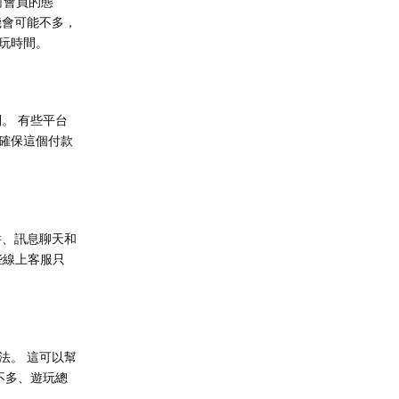
對會員的態
機會可能不多，
玩時間。
。 有些平台
確保這個付款
件、訊息聊天和
些線上客服只
法。 這可以幫
不多、遊玩總