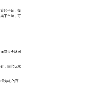
監管的平台，提
家樂平台時，可
畫面都是全球同
沒有，因此玩家
在最放心的百
回复