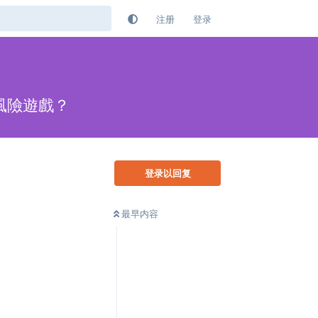
注册
登录
高風險遊戲？
登录以回复
最早内容