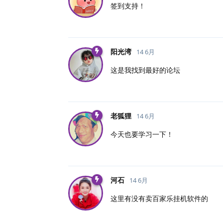
签到支持！
阳光湾
14 6月
这是我找到最好的论坛
老狐狸
14 6月
今天也要学习一下！
河石
14 6月
这里有没有卖百家乐挂机软件的