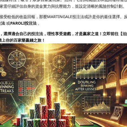
家需仔細評估自身的資金實力與抗壓能力，並設定清晰的風險控制計劃。
受較低的收益回報，那麼MARTINGALE投注法或許是你的最佳選擇。
注法
或
PAROLI投注法
。
，選擇適合自己的投注法，理性享受遊戲，才是贏家之道！立即前往【泊
，踏上你的百家樂贏錢之旅！