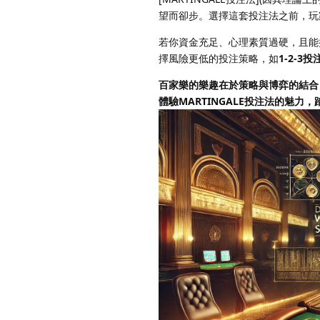
望而卻步。選擇這套投注法之前，玩
若你資金充足、心理素質過硬，且能接
擇風險更低的投注策略，如
1-2-3投
百家樂的樂趣在於策略與博弈的結合
體驗MARTINGALE投注法的魅力