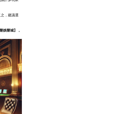
反之，建議選
樂娛樂城】，