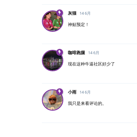
灰猫
14 6月
神贴预定！
咖啡跑腿
14 6月
现在这种牛逼社区好少了
小雨
14 6月
我只是来看评论的。