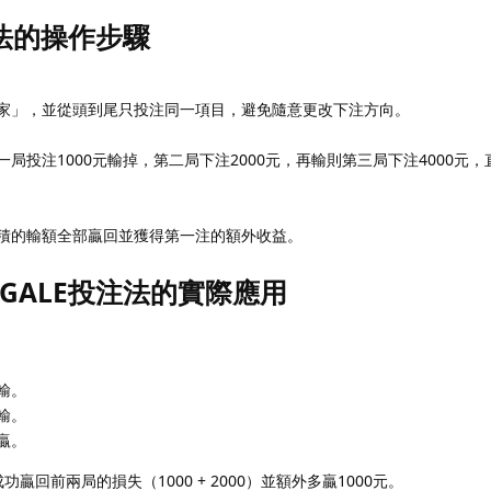
注法的操作步驟
家」，並從頭到尾只投注同一項目，避免隨意更改下注方向。
局投注1000元輸掉，第二局下注2000元，再輸則第三局下注4000元
積的輸額全部贏回並獲得第一注的額外收益。
NGALE投注法的實際應用
輸。
輸。
贏。
功贏回前兩局的損失（1000 + 2000）並額外多贏1000元。