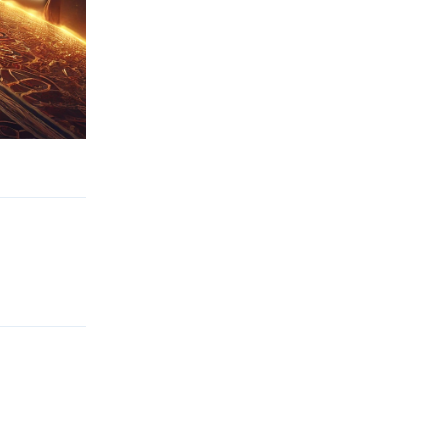
回复
回复
回复