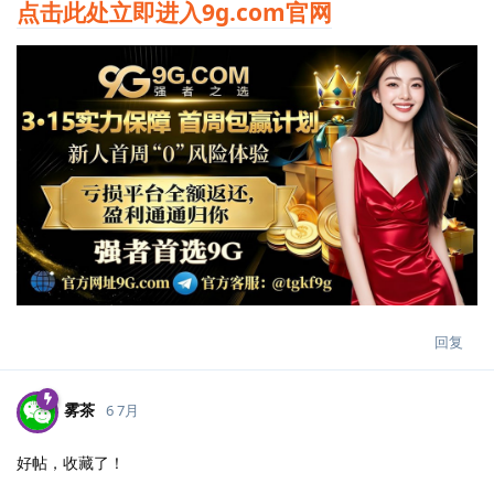
点击此处立即进入9g.com官网
回复
雾茶
6 7月
好帖，收藏了！