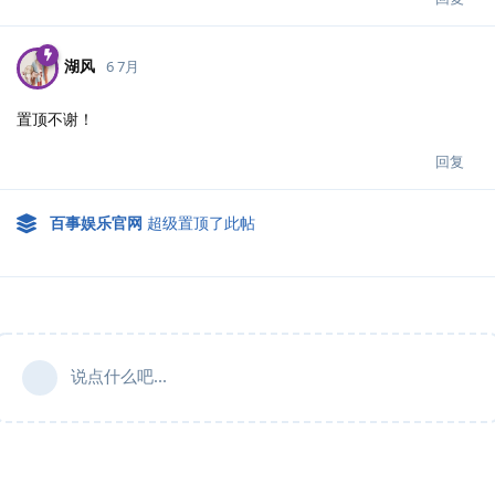
湖风
6 7月
置顶不谢！
回复
百事娱乐官网
超级置顶了此帖
说点什么吧...