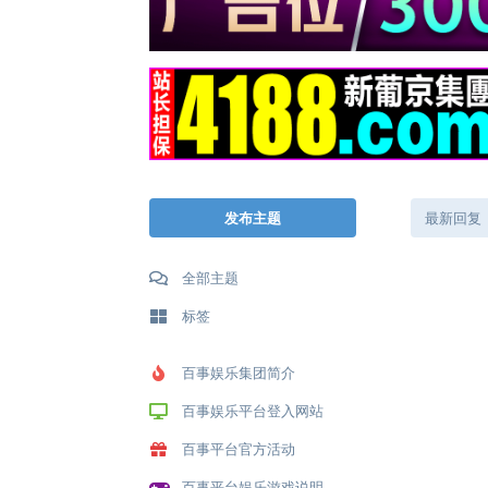
发布主题
最新回复
全部主题
标签
百事娱乐集团简介
百事娱乐平台登入网站
百事平台官方活动
百事平台娱乐游戏说明