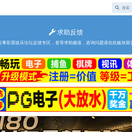
求助反馈
百事彩票娱乐论坛反馈专区，老哥求助频道，咨询问题请在此板块留