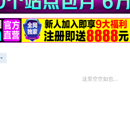
这里空空如也...