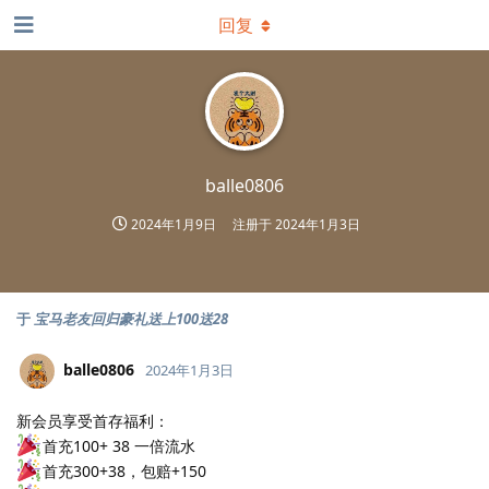
回复
balle0806
2024年1月9日
注册于
2024年1月3日
于
宝马老友回归豪礼送上100送28
balle0806
2024年1月3日
新会员享受首存福利：
首充100+ 38 一倍流水
首充300+38，包赔+150